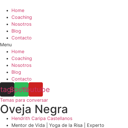
Ir
al
Home
contenido
Coaching
Nosotros
Blog
Contacto
Menu
Home
Coaching
Nosotros
Blog
Contacto
stagram
Spotify
Youtube
Temas para conversar
Oveja Negra
Hendrith Caripa Castellanos
Mentor de Vida | Yoga de la Risa | Experto